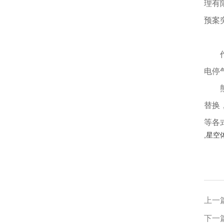
理有
预案
（食
作业
电停
熊猫
替换
等各
,星空
上一篇
下一篇