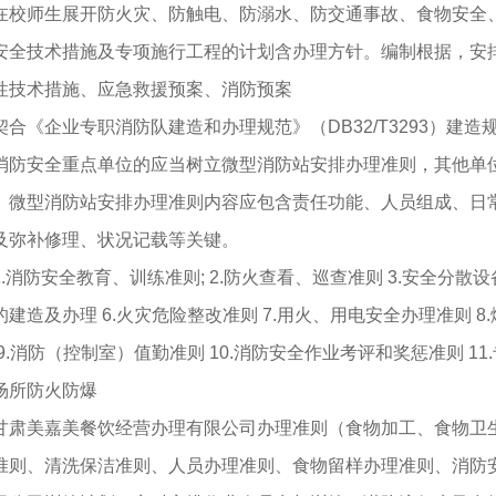
师生展开防火灾、防触电、防溺水、防交通事故、食物安全、
技术措施及专项施行工程的计划含办理方针。编制根据，安排
性技术措施、应急救援预案、消防预案
《企业专职消防队建造和办理规范》（DB32/T3293）建
消防安全重点单位的应当树立微型消防站安排办理准则，其他单
、微型消防站安排办理准则内容应包含责任功能、人员组成、日
及弥补修理、状况记载等关键。
消防安全教育、训练准则; 2.防火查看、巡查准则 3.安全分散设
的建造及办理 6.火灾危险整改准则 7.用火、用电安全办理准则
 9.消防（控制室）值勤准则 10.消防安全作业考评和奖惩准则 1
场所防火防爆
美嘉美餐饮经营办理有限公司办理准则（食物加工、食物卫生
准则、清洗保洁准则、人员办理准则、食物留样办理准则、消防