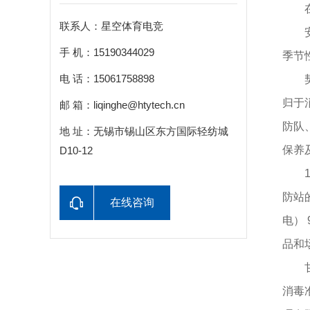
在校
联系人：星空体育电竞
安全
手 机：15190344029
季节
电 话：15061758898
契合
归于
邮 箱：liqinghe@htytech.cn
防队
地 址：无锡市锡山区东方国际轻纺城
保养
D10-12
1.
防站
在线咨询
电）
品和
甘肃
消毒