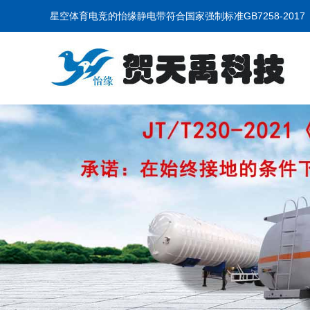
星空体育电竞的怡缘静电带符合国家强制标准GB7258-201