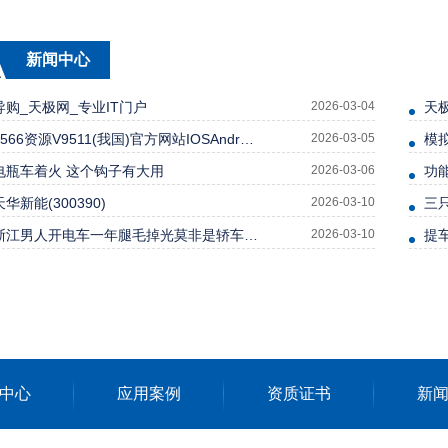
新闻中心
导购_天极网_专业IT门户
2026-03-04
天
5566资源V9511(我国)官方网站IOSAndroid通用版
2026-03-05
模
电瓶车着火 这个钩子有大用
2026-03-06
功能
天华新能(300390)
2026-03-10
三
浙江男人开电车一年腿毛掉光莫非是轿车的新功能吗？
2026-03-10
提
中心
应用案例
资质证书
新