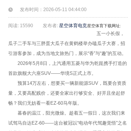
发布时间：2026-05-11 04:44:00
阅读: 15590
发布者:
星空体育电竞
星空体育下载网址:
五一小长假，
瓜子二手车与三胖蛋大瓜子在黄鹤楼举办嗑瓜子大赛，招
引游客参加，成为当地文旅热门，展示“香”与“趣”的互动。
2026年5月8日，上汽通用五菱与华为乾崑携手打造的
首款旗舰大六座SUV——华境S正式上市。
预算14万左右，想要买一辆新能源SUV，既要合资质
量，又要高配贱价，还要全家出行够安全、好开且坐起舒
畅？我们无妨看一看EZ-60马年版。
暮春的温江，阳光微燥。趁着五一假日，这次我们来
试驾马自达EZ-60——这台被冠以“电动年代驾趣觉悟”之名