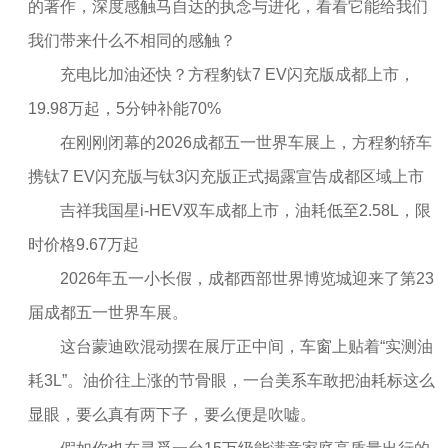
的著作，深度感触马自达的执念与进化，看看它能给我们
我们带来什么不相同的感触？
充电比加油还快？方程豹钛7 EV闪充版成都上市，
19.98万起，5分钟补能70%
在刚刚闭幕的2026成都五一世界车展上，方程豹轿车
携钛7 EV闪充版与钛3闪充版正式揭露宣告成都区域上市
吉祥我国星i-HEV双车成都上市，油耗低至2.58L，限
时价格9.67万起
2026年五一小长假，成都西部世界博览城迎来了第23
届成都五一世界车展。
这台蒙迪欧混动摆在展厅正中间，车窗上贴着“实测油
耗3L”。油价往上涨的节骨眼，一台美系车敢把油耗标这么
显眼，要么真有两下子，要么便是吹嘘。