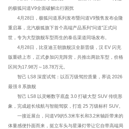
的极狐问道V9全面破解出行困扰
4月28日，极狐问道系列发布暨问道V9预售发布会隆
重启幕，北汽极狐旗下首个高端产品系列“问道”正式问
世，专为大型旗舰车型而生的泰岳渠道同场发布。
4月28日，比亚迪王朝旗舰汉全新晋级，汉 EV 闪充
版重磅上市，正式参加闪充阵营，共推出两款车型，价格
区间为17.98万～18.78万元。
智己 LS8 深度试驾：以百万级驾控质量，界说 2026
最强 8 系旗舰
智己 LS8 以灵蜥数字底盘 3.0 打破大型 SUV 传统形
象，完成超长续航与智能驾驭，打造 25 万级标杆 SUV。
一接近展台，问道V9的5.3米车长和3.2米轴距带来的
体量感便扑面而来，挺立车头与星瀑灯带让它自带高端局