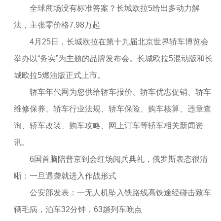
全球商场没有标准答案？长城欧拉5给出多动力解
法，主张零价格7.98万起
4月25日，长城欧拉在第十九届北京世界轿车博览会
举办以“务实”为主题的品牌发布会。长城欧拉5混动版和长
城欧拉5燃油版正式上市。
轿车年代网为您供给轿车报价、轿车优惠促销、轿车
维修保养、轿车行业法规、轿车保险、购车核算、违章查
询、轿车改装、购车攻略、网上订车等轿车相关新闻资
讯。
6国首脑陪普京到会红场阅兵典礼，俄罗斯表态很清
晰：一旦遇袭就进入作战形式
公安部发表：一无人机坠入铁路线高铁途经碰击致车
辆毛病，泊车32分钟，63趟列车晚点