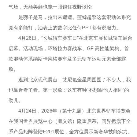
气场，无须美颜也能一眼锁住视野谈论
是骡子是马，拉出来遛遛。蓝鲸超擎这套混动体系究
竟有多能打，油表上的数字比任何PPT都有说服力。
4月26日，“长城轿车赛车日”在北京车展长城轿车展台
启幕。活动现场，环塔拉力赛战车、GF 高性能架构、首
款混动体系纳斯卡风格赛车及多元轿车运动元素全部露
脸。
逛到北京现代展台，艾尼氪金星周围围了不少人，我
也靠近看了看。第一形象：这车有种“不想跟他人相同”的
劲儿。
4月24日，2026年（第十九届）北京世界轿车博览会
在我国世界展览中心（顺义馆）隆重启幕。问界携旗下全
系产品矩阵登陆E201展位，全方位展示新奢华技能实力。