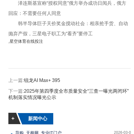
泽连斯基宣称“授权同意”俄方举办成功日阅兵，俄方
回应：不需要任何人同意
韩半导体巨子天价奖金搅动社会：相亲抢手货、自动
抛弃产假，三星电子职工为“看齐”要停工
,星空体育在线投注
上一篇:
锐龙AI Max+ 395
下一篇:
2025年第四季度全市质量安全“三查一曝光两闭环”
机制落实情况曝光公示
+
新闻中心
导购_天极网_专业IT门户
2026-03-04