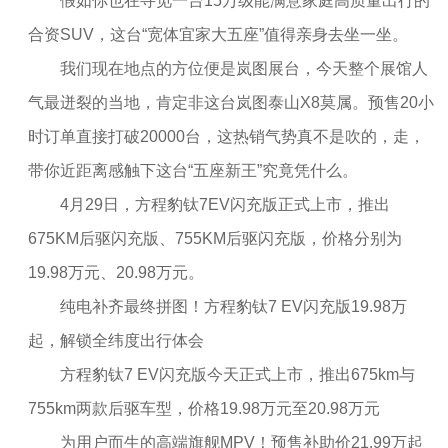
假如你也在寻觅一台15万级能满意家庭高质量出行的
合资SUV，这台“宽体宜家大五座”值得亲身去坐一坐。
我们现在地点的方位便是岚图展台，今天整个展馆人
气最迸裂的当地，肯定非这台岚图泰山X8莫属。预售20小
时订单直接打破20000台，这热销气势真不是吹的，走，
带你近距离感触下这台“五座新王”究竟凭什么。
4月29日，方程豹钛7EV闪充版正式上市，推出
675KM后驱闪充版、755KM后驱闪充版，价格分别为
19.98万元、20.98万元。
纯电补齐最终拼图！方程豹钛7 EV闪充版19.98万
起，解锁全纬度出行体会
方程豹钛7 EV闪充版今天正式上市，推出675km与
755km两款后驱车型，价格19.98万元至20.98万元
为用户而生的高端旗舰MPV！预售补助价21.99万起