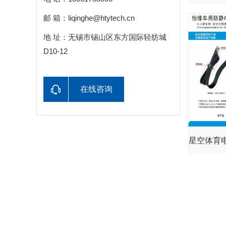
邮 箱：liqinghe@htytech.cn
地 址：无锡市锡山区东方国际轻纺城
D10-12
在线咨询
星空体育
为正在