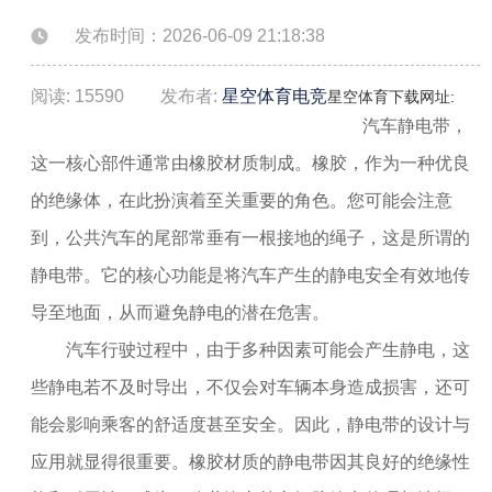
发布时间：2026-06-09 21:18:38
阅读: 15590
发布者:
星空体育电竞
星空体育下载网址:
汽车静电带，
这一核心部件通常由橡胶材质制成。橡胶，作为一种优良
的绝缘体，在此扮演着至关重要的角色。您可能会注意
到，公共汽车的尾部常垂有一根接地的绳子，这是所谓的
静电带。它的核心功能是将汽车产生的静电安全有效地传
导至地面，从而避免静电的潜在危害。
汽车行驶过程中，由于多种因素可能会产生静电，这
些静电若不及时导出，不仅会对车辆本身造成损害，还可
能会影响乘客的舒适度甚至安全。因此，静电带的设计与
应用就显得很重要。橡胶材质的静电带因其良好的绝缘性