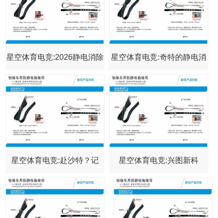
星空体育电竞:2026静电消除
星空体育电竞:奇特的静电消
设备厂家推荐消除静电设备
除器-除静电绳、消除绳作用
防除尘装置除尘离子风扇厂
测验-爱奇艺
家优选指南！
星空体育电竞:赴沙特？记
星空体育电竞:兴图新科
者：吉达国民有意阿尔马达
(688081)_股票行情_走势图
将向马竞报价3000万美元
—东方财富网